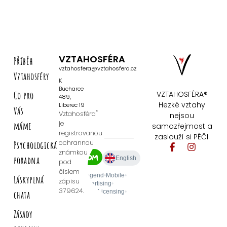
VZTAHOSFÉRA
Příběh
vztahosfera@vztahosfera.cz
Vztahosféry
K
Bucharce
Co pro
VZTAHOSFÉRA®
489,
Hezké vztahy
Liberec 19
Vás
®
Vztahosféra
nejsou
je
máme
samozřejmost a
registrovanou
zaslouží si PÉČI.
ochrannou
Psychologická
známkou
poradna
pod
číslem
Láskyplná
zápisu
379624.
chata
Zásady