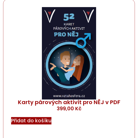
Karty párových aktivit pro NĚJ v PDF
399,00
Kč
Přidat do košíku