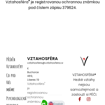
®
Vztahosféra
je registrovanou ochrannou známkou
pod číslem zápisu 379624.
VZTAHOSFÉRA
Příběh
vztahosfera@vztahosfera.cz
Vztahosféry
K
Bucharce
Co pro
VZTAHOSFÉRA®
489,
Hezké vztahy
Liberec 19
Vás
®
Vztahosféra
nejsou
je
máme
samozřejmost a
registrovanou
zaslouží si PÉČI.
ochrannou
Psychologická
známkou