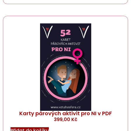
Karty párových aktivit pro NI v PDF
399,00
Kč
Přidat do košíku