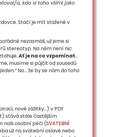
loval/a, kdo si toho všiml jako
zdovce. Stačí je mít stažené v
pořádně nezasmáli, už jsme si
rů stereotyp. Na něm není nic
ztahuje.
Ať je na co vzpomínat
…
e, musíme si půjčit od sousedů
jeden.“
No… že by se nám do toho
raci, nové zážitky…) v PDF
) stává stále častějším
 naši osobní péči (
SVATEBNÍ
třeba už na svatební oslavě nebo