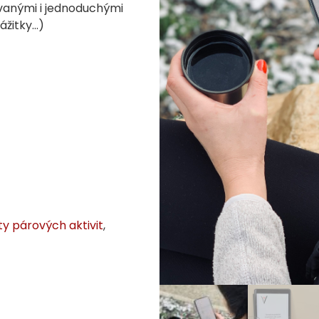
vanými i jednoduchými
zážitky…)
ty párových aktivit
,