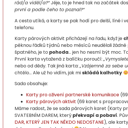
rád/a viděl/a?“
Jéje, to je hned tak na začátek dos
první a podle čeho to poznal?“
A cesta utíká, a karty se pak hodí pro delší, líné i
telefonu.
Karty párových aktivit přicházejí na řadu, když je
c
pěknou řádků týdnů nebo měsíců neudělali žádné 
špatného, je to
pohoda
… jen ho nesmí být moc. 
První karta vytažená z balíčku poroučí:
„Vymyslete
nebo od dědy. Tak jiná karta:
„Vzájemně za sebe ud
chtělo… Ale už ho vidím, jak mi
skládá kalhotky
Sada obsahuje:
Karty pro oživení partnerské komunikace
(69
Karty párových aktivit
(69 karet s propracova
Máme radost, že se sada párových karet (Karty pr
SVATEBNÍM DAREM, který
překvapí a pobaví
. Pů
DAR, KTERÝ JEN TAK NĚKDO NEDOSTANE
), ale kar