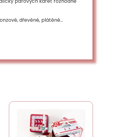
alíčky párových karet rozhodně
ronzové, dřevěné, plátěné…