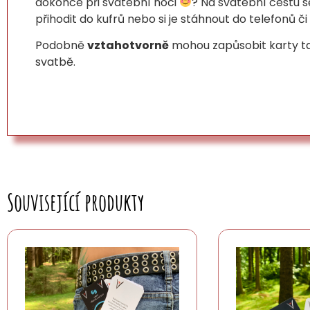
dokonce při svatební noci
? Na svatební cestu 
přihodit do kufrů nebo si je stáhnout do telefonů či
Podobně
vztahotvorně
mohou zapůsobit karty tak
svatbě.
Související produkty