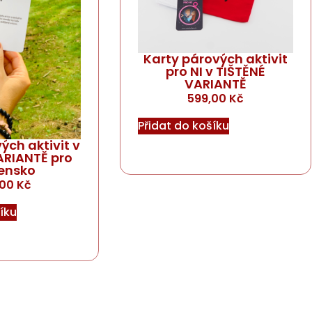
Karty párových aktivit
pro NI v TIŠTĚNÉ
VARIANTĚ
599,00
Kč
Přidat do košíku
ých aktivit v
ARIANTĚ pro
ensko
,00
Kč
íku