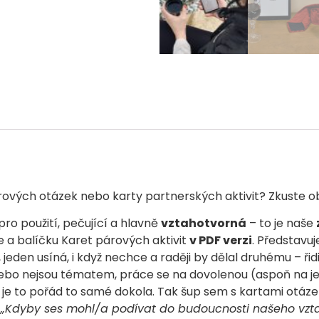
rových otázek nebo karty partnerských aktivit? Zkuste 
 pro použití, pečující a hlavně
vztahotvorná
– to je naše
 a balíčku Karet párových aktivit
v PDF verzi
. Představuj
eden usíná, i když nechce a raději by dělal druhému – řid
nebo nejsou tématem, práce se na dovolenou (aspoň na jej
je to pořád to samé dokola. Tak šup sem s kartami otáze
:
„Kdyby ses mohl/a podívat do budoucnosti našeho vztah