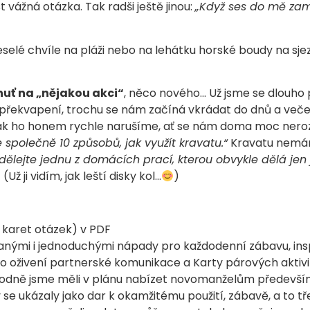
t vážná otázka. Tak radši ještě jinou:
„Když ses do mě zami
 veselé chvíle na pláži nebo na lehátku horské boudy na sje
huť na „nějakou akci“
, něco nového… Už jsme se dlouho 
překvapení, trochu se nám začíná vkrádat do dnů a veče
Tak ho honem rychle narušíme, ať se nám doma moc nero
 společně 10 způsobů, jak využít kravatu.“
Kravatu nemám
ělejte jednu z domácích prací, kterou obvykle dělá jen 
(Už ji vidím, jak leští disky kol…
)
 karet otázek) v PDF
nými i jednoduchými nápady pro každodenní zábavu, inspi
o oživení partnerské komunikace a Karty párových aktivit
vodně jsme měli v plánu nabízet novomanželům především
ty se ukázaly jako dar k okamžitému použití, zábavě, a to 