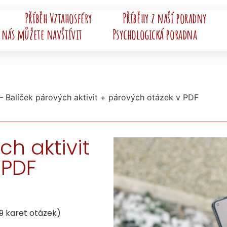
Příběh Vztahosféry
Příběhy z naší poradny
 nás můžete navštívit
Psychologická poradna
 – Balíček párových aktivit + párových otázek v PDF
ch aktivit
 PDF
9 karet otázek)