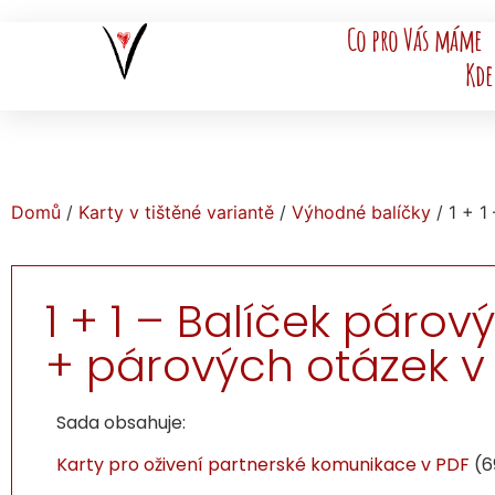
Co pro Vás máme
Kde
Domů
/
Karty v tištěné variantě
/
Výhodné balíčky
/ 1 + 1
1 + 1 – Balíček párový
+ párových otázek v
Sada obsahuje:
Karty pro oživení partnerské komunikace v PDF
(6