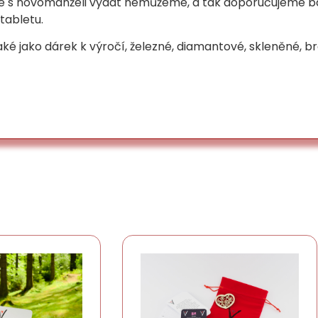
se s novomanželi vydat nemůžeme, a tak doporučujeme b
 tabletu.
é jako dárek k výročí, železné, diamantové, skleněné, b