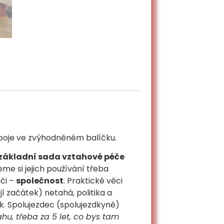
oboje ve zvýhodněném balíčku.
základní sada vztahové péče
eme si jejich používání třeba
iči –
společnost
. Praktické věci
í začátek) netahá, politika a
k. Spolujezdec (spolujezdkyně)
u, třeba za 5 let, co bys tam