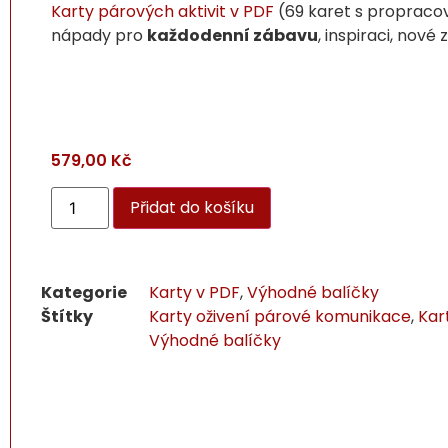
Karty párových aktivit v PDF
(69 karet s propraco
nápady pro
každodenní zábavu
, inspiraci, nové 
579,00
Kč
Přidat do košíku
Kategorie
Karty v PDF
,
Výhodné balíčky
Štítky
Karty oživení párové komunikace
,
Kar
Výhodné balíčky