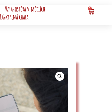
Vztahosféra v médiích
0
Láskyplná chata