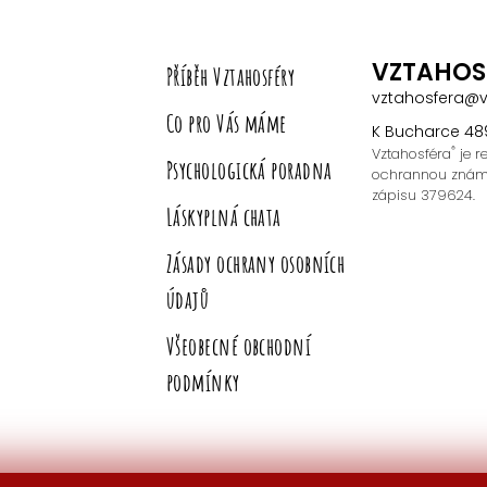
VZTAHOS
Příběh Vztahosféry
vztahosfera@v
Co pro Vás máme
K Bucharce 489
®
Vztahosféra
je r
Psychologická poradna
ochrannou znám
zápisu 379624.
Láskyplná chata
Zásady ochrany osobních
údajů
Všeobecné obchodní
podmínky